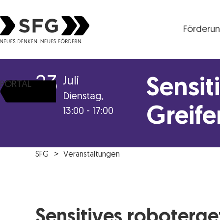
Förderu
Steirische Wirtschaftsförderungsgesellschaft mbH S
23
Juli
Sensit
PORTAL
Dienstag,
Greife
13:00 - 17:00
SFG
Veranstaltungen
Sensitives roboterge