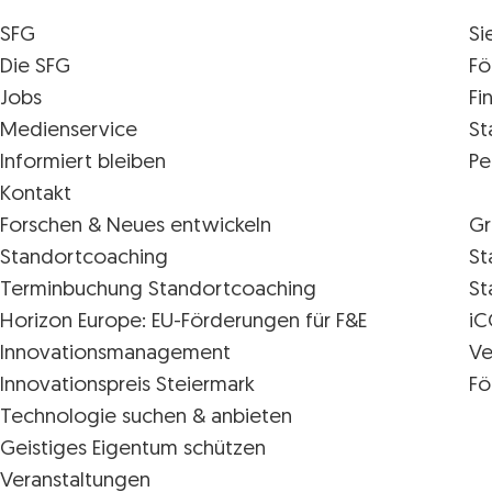
SFG
Si
Die SFG
Fö
Jobs
Fi
Medienservice
St
Informiert bleiben
Pe
Kontakt
Forschen & Neues entwickeln
Gr
Standortcoaching
St
Terminbuchung Standortcoaching
St
Horizon Europe: EU-Förderungen für F&E
iC
Innovations­management
Ve
Innovationspreis Steiermark
Fö
Technologie suchen & anbieten
Geistiges Eigentum schützen
Veranstaltungen