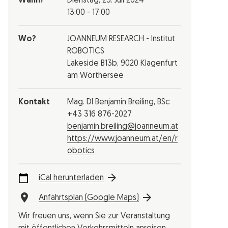
Wann?
Dienstag,
23. Juli 2024
13:00 - 17:00
Wo?
JOANNEUM RESEARCH - Institut
ROBOTICS
Lakeside B13b, 9020 Klagenfurt
am Wörthersee
Kontakt
Mag. DI Benjamin Breiling, BSc
+43 316 876-2027
benjamin.breiling@joanneum.at
https://www.joanneum.at/en/r
obotics
iCal herunterladen
Anfahrtsplan (Google Maps)
Wir freuen uns, wenn Sie zur Veranstaltung