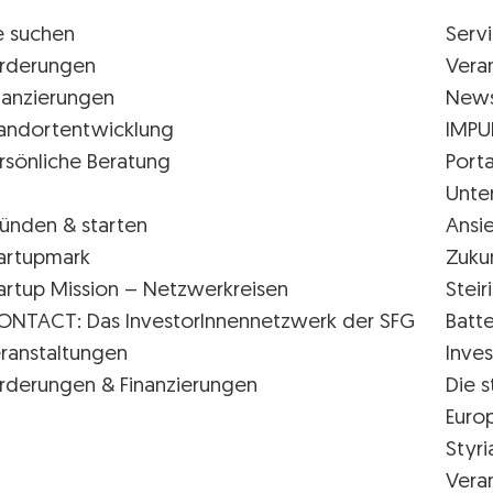
e suchen
Serv
rderungen
Vera
nanzierungen
New
andortentwicklung
IMPU
rsönliche Beratung
Porta
Unte
ünden & starten
Ansi
artupmark
Zuku
artup Mission – Netzwerkreisen
Stei
ONTACT: Das InvestorInnennetzwerk der SFG
Batte
ranstaltungen
Inves
rderungen & Finanzierungen
Die s
Euro
Styr
Vera