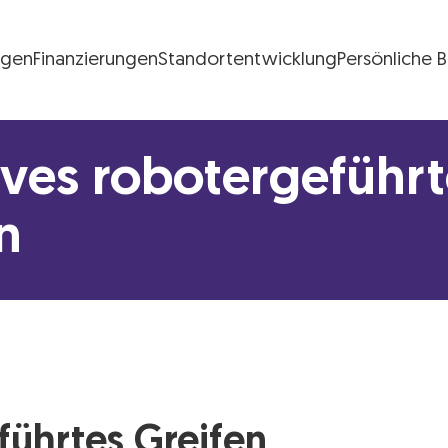
ngen
Finanzierungen
Standortentwicklung
Persönliche 
FG Logo
ives robotergeführ
n
führtes Greifen