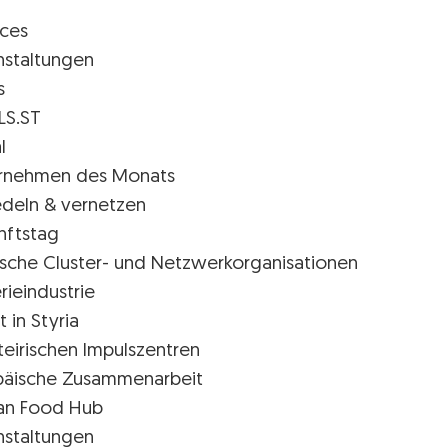
ices
nstaltungen
s
LS.ST
l
rnehmen des Monats
edeln & vernetzen
nftstag
rische Cluster- und Netzwerkorganisationen
rieindustrie
t in Styria
teirischen Impulszentren
päische Zusammenarbeit
ian Food Hub
nstaltungen