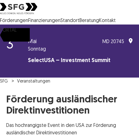
Steirische Wirtschaftsförderungsgesellschaft mbH SFG Logo
Förderungen
Finanzierungen
Standort
Beratung
Kontakt
PORTAL
3
Mai
MD 20745
Sonntag
SelectUSA – Investment Summit
SFG
Veranstaltungen
Förderung ausländischer
Direktinvestitionen
Das hochrangigste Event in den USA zur Förderung
ausländischer Direktinvestitionen