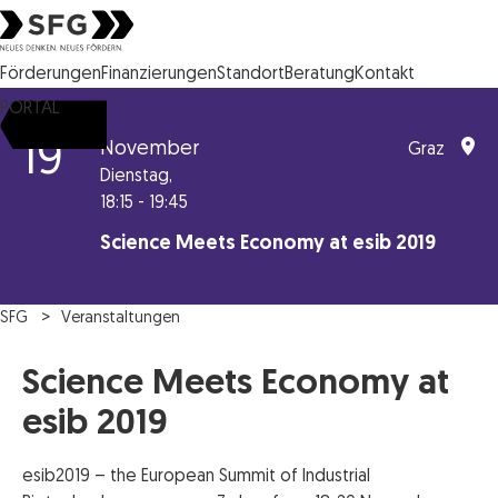
Steirische Wirtschaftsförderungsgesellschaft mbH SFG Logo
Förderungen
Finanzierungen
Standort
Beratung
Kontakt
PORTAL
19
November
Graz
Dienstag,
18:15 - 19:45
Science Meets Economy at esib 2019
SFG
Veranstaltungen
Science Meets Economy at
esib 2019
esib2019 – the European Summit of Industrial