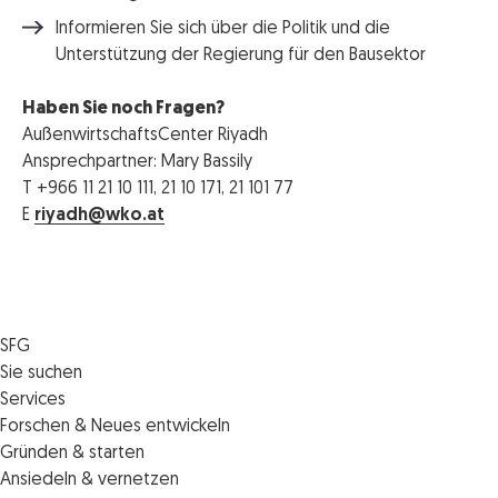
Informieren Sie sich über die Politik und die
Unterstützung der Regierung für den Bausektor
Haben Sie noch Fragen?
AußenwirtschaftsCenter Riyadh
Ansprechpartner: Mary Bassily
T +966 11 21 10 111, 21 10 171, 21 101 77
E
riyadh@wko.at
SFG
Die SFG
Sie suchen
Jobs
Förderungen
Services
Medienservice
Finanzierungen
Veranstaltungen
Forschen & Neues entwickeln
Informiert bleiben
Standortentwicklung
News
Standortcoaching
Gründen & starten
Kontakt
Persönliche Beratung
IMPULS.ST
Terminbuchung Standortcoaching
Startupmark
Ansiedeln & vernetzen