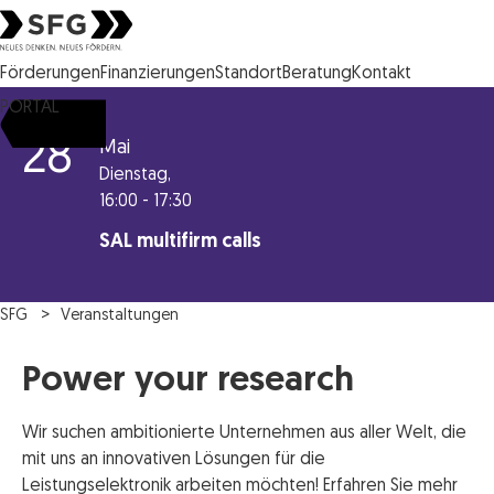
Steirische Wirtschaftsförderungsgesellschaft mbH SFG Logo
Förderungen
Finanzierungen
Standort
Beratung
Kontakt
PORTAL
28
Mai
Dienstag,
16:00 - 17:30
SAL multifirm calls
SFG
Veranstaltungen
Power your research
Wir suchen ambitionierte Unternehmen aus aller Welt, die
mit uns an innovativen Lösungen für die
Leistungselektronik arbeiten möchten! Erfahren Sie mehr