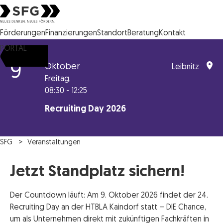
Steirische Wirtschaftsförderungsgesellschaft mbH SFG Logo
Förderungen
Finanzierungen
Standort
Beratung
Kontakt
PORTAL
9
Oktober
Leibnitz
Freitag,
08:30 - 12:25
Recruiting Day 2026
SFG
Veranstaltungen
Jetzt Standplatz sichern!
Der Countdown läuft: Am 9. Oktober 2026 findet der 24.
Recruiting Day an der HTBLA Kaindorf statt – DIE Chance,
um als Unternehmen direkt mit zukünftigen Fachkräften in