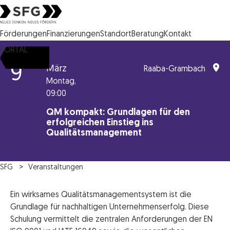
Steirische Wirtschaftsförderungsgesellschaft mbH SFG Logo
Förderungen
Finanzierungen
Standort
Beratung
Kontakt
PORTAL
9
März
Raaba-Grambach
Montag,
09:00
QM kompakt: Grundlagen für den
erfolgreichen Einstieg ins
Qualitätsmanagement
SFG
Veranstaltungen
Ein wirksames Qualitätsmanagementsystem ist die
Grundlage für nachhaltigen Unternehmenserfolg. Diese
Schulung vermittelt die zentralen Anforderungen der EN