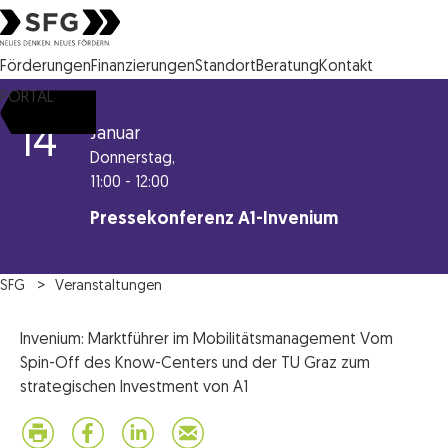
Steirische Wirtschaftsförderungsgesellschaft mbH SFG Logo
Förderungen
Finanzierungen
Standort
Beratung
Kontakt
PORTAL
14
Januar
Donnerstag,
11:00 - 12:00
Pressekonferenz A1-Invenium
SFG
Veranstaltungen
Invenium: Marktführer im Mobilitätsmanagement Vom
Spin-Off des Know-Centers und der TU Graz zum
strategischen Investment von A1