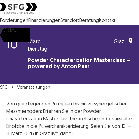
Steirische Wirtschaftsförderungsgesellschaft mbH SFG Logo
Förderungen
Finanzierungen
Standort
Beratung
Kontakt
PORTAL
10
März
Graz
Dienstag
Powder Characterization Masterclass –
powered by Anton Paar
SFG
Veranstaltungen
Von grundlegenden Prinzipien bis hin zu synergetischen
Messmethoden: Erfahren Sie in der Powder
Characterization Masterclass theoretische und praxisnahe
Einblicke in die Pulvercharakterisierung. Seien Sie von 10. –
11. März 2026 in Graz live dabei.