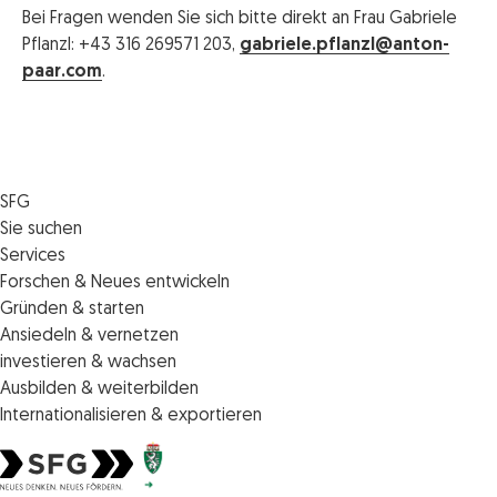
Bei Fragen wenden Sie sich bitte direkt an Frau Gabriele
Pflanzl: +43 316 269571 203,
gabriele.pflanzl@anton-
paar.com
.
SFG
Die SFG
Sie suchen
Jobs
Förderungen
Services
Medienservice
Finanzierungen
Veranstaltungen
Forschen & Neues entwickeln
Informiert bleiben
Standortentwicklung
News
Standortcoaching
Gründen & starten
Kontakt
Persönliche Beratung
IMPULS.ST
Terminbuchung Standortcoaching
Startupmark
Ansiedeln & vernetzen
Portal
Horizon Europe: EU-Förderungen für F&E
Startup Mission – Netzwerkreisen
Zukunftstag
investieren & wachsen
Unternehmen des Monats
Innovations­management
iCONTACT: Das InvestorInnennetzwerk der SFG
Steirische Cluster- und Netzwerkorganisationen
Veranstaltungen
Ausbilden & weiterbilden
Innovationspreis Steiermark
Veranstaltungen
Batterieindustrie
Förderungen & Finanzierungen
Weiterbildung und Kurse
Internationalisieren & exportieren
Technologie suchen & anbieten
Förderungen & Finanzierungen
Invest in Styria
Veranstaltungen
Internationalisierungscenter Steiermark
Geistiges Eigentum schützen
Die steirischen Impulszentren
Förderungen & Finanzierungen
Veranstaltungen
Veranstaltungen
Europäische Zusammenarbeit
Förderungen & Finanzierungen