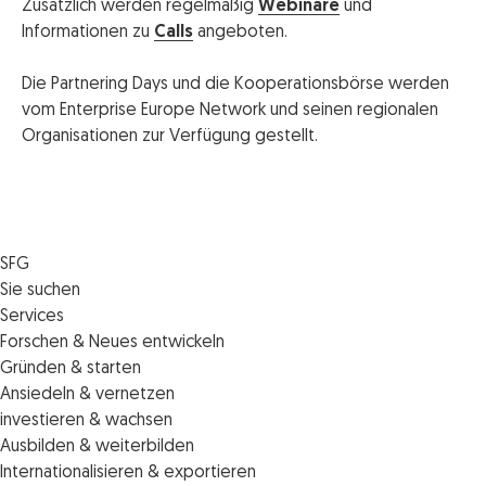
Zusätzlich werden regelmäßig
Webinare
und
Informationen zu
Calls
angeboten.
Die Partnering Days und die Kooperationsbörse werden
vom Enterprise Europe Network und seinen regionalen
Organisationen zur Verfügung gestellt.
SFG
Die SFG
Sie suchen
Jobs
Förderungen
Services
Medienservice
Finanzierungen
Veranstaltungen
Forschen & Neues entwickeln
Informiert bleiben
Standortentwicklung
News
Standortcoaching
Gründen & starten
Kontakt
Persönliche Beratung
IMPULS.ST
Terminbuchung Standortcoaching
Startupmark
Ansiedeln & vernetzen
Portal
Horizon Europe: EU-Förderungen für F&E
Startup Mission – Netzwerkreisen
Zukunftstag
investieren & wachsen
Unternehmen des Monats
Innovations­management
iCONTACT: Das InvestorInnennetzwerk der SFG
Steirische Cluster- und Netzwerkorganisationen
Veranstaltungen
Ausbilden & weiterbilden
Innovationspreis Steiermark
Veranstaltungen
Batterieindustrie
Förderungen & Finanzierungen
Weiterbildung und Kurse
Internationalisieren & exportieren