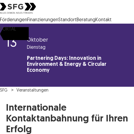
Steirische Wirtschaftsförderungsgesellschaft mbH SFG Logo
Förderungen
Finanzierungen
Standort
Beratung
Kontakt
PORTAL
13
Oktober
Dienstag
Partnering Days: Innovation in
Environment & Energy & Circular
Economy
SFG
Veranstaltungen
Internationale
Kontaktanbahnung für Ihren
Erfolg