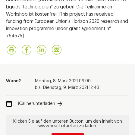
Überblick über „Advanced Power-to-Gas- und Power-to-
Liquids-Technologien“ zu geben. Die Teilnahme am
Workshop ist kostenfrei. (This project has received
funding from European Union's Horizon 2020 research and
innovation programme under grant agreement n°
764675)
Wann?
Montag,
8. März 2021
09:00
bis
Dienstag,
9. März 2021
12:40
iCal herunterladen
Klicken Sie auf den unteren Button, um den Inhalt von
www.heattofuel.eu zu laden.