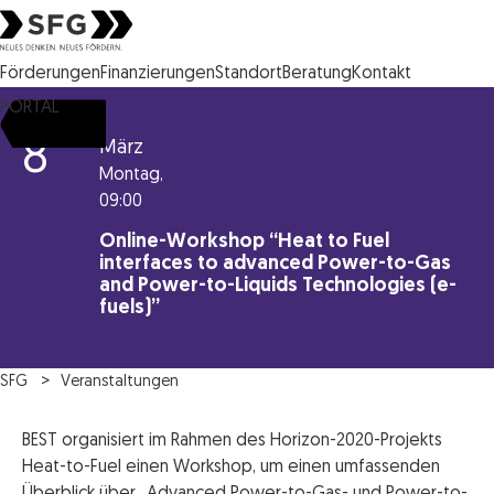
Steirische Wirtschaftsförderungsgesellschaft mbH SFG Logo
Förderungen
Finanzierungen
Standort
Beratung
Kontakt
PORTAL
8
März
Montag,
09:00
Online-Workshop “Heat to Fuel
interfaces to advanced Power-to-Gas
and Power-to-Liquids Technologies (e-
fuels)”
SFG
Veranstaltungen
BEST organisiert im Rahmen des Horizon-2020-Projekts
Heat-to-Fuel einen Workshop, um einen umfassenden