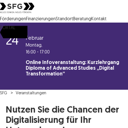
Steirische Wirtschaftsförderungsgesellschaft mbH SFG Logo
Förderungen
Finanzierungen
Standort
Beratung
Kontakt
PORTAL
24
Februar
Montag,
16:00 - 17:00
Online Infoveranstaltung: Kurzlehrgang
Diploma of Advanced Studies „Digital
Transformation“
SFG
Veranstaltungen
Nutzen Sie die Chancen der
Digitalisierung für Ihr