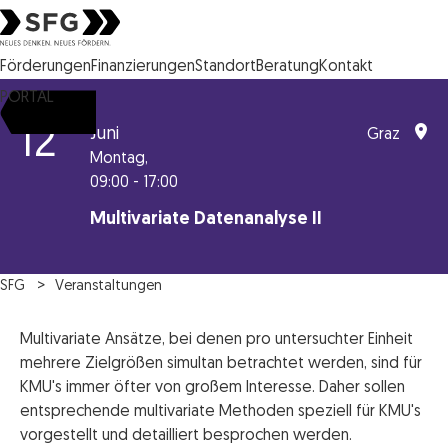
Steirische Wirtschaftsförderungsgesellschaft mbH SFG Logo
Förderungen
Finanzierungen
Standort
Beratung
Kontakt
PORTAL
12
Juni
Graz
Montag,
09:00 - 17:00
Multivariate Datenanalyse II
SFG
Veranstaltungen
Multivariate Ansätze, bei denen pro untersuchter Einheit
mehrere Zielgrößen simultan betrachtet werden, sind für
KMU's immer öfter von großem Interesse. Daher sollen
entsprechende multivariate Methoden speziell für KMU's
vorgestellt und detailliert besprochen werden.