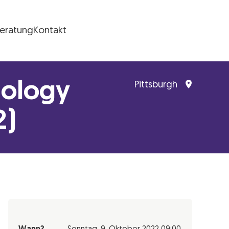
Beratung
Kontakt
nology
Pittsburgh
2)