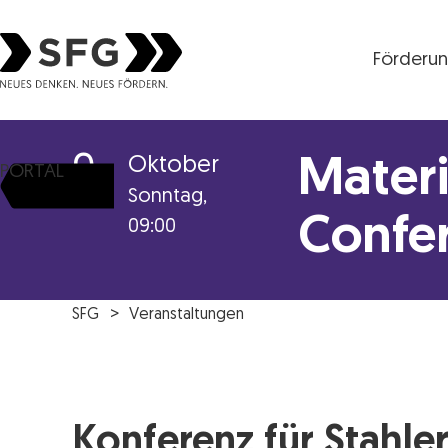
Förderu
Steirische Wirtschaftsförderungsgesellschaft mbH S
9
Oktober
Materi
PORTAL
Sonntag,
Confe
09:00
SFG
Veranstaltungen
Konferenz für Stahl