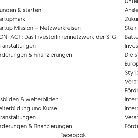
Unte
ünden & starten
Ansi
artupmark
Zuku
artup Mission – Netzwerkreisen
Stei
ONTACT: Das InvestorInnennetzwerk der SFG
Batte
ranstaltungen
Inves
rderungen & Finanzierungen
Die s
Euro
Styr
Vera
Förd
sbilden & weiterbilden
Inter
iterbildung und Kurse
Inter
ranstaltungen
Vera
rderungen & Finanzierungen
Förd
Facebook