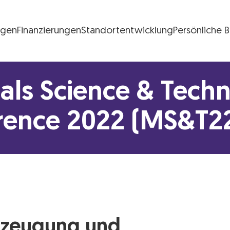
ngen
Finanzierungen
Standortentwicklung
Persönliche 
FG Logo
als Science & Tech
rence 2022 (MS&T2
erzeugung und