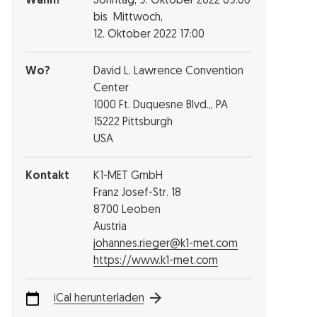
Wann?
Sonntag,
9. Oktober 2022
09:00
bis
Mittwoch,
12. Oktober 2022
17:00
Wo?
David L. Lawrence Convention
Center
1000 Ft. Duquesne Blvd.,, PA
15222 Pittsburgh
USA
Kontakt
K1-MET GmbH
Franz Josef-Str. 18
8700 Leoben
Austria
johannes.rieger@k1-met.com
https://www.k1-met.com
iCal herunterladen