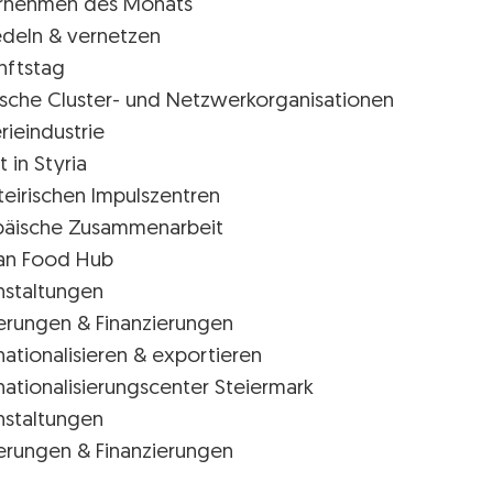
rnehmen des Monats
edeln & vernetzen
nftstag
rische Cluster- und Netzwerkorganisationen
rieindustrie
t in Styria
teirischen Impulszentren
päische Zusammenarbeit
ian Food Hub
nstaltungen
erungen & Finanzierungen
nationalisieren & exportieren
nationalisierungscenter Steiermark
nstaltungen
erungen & Finanzierungen