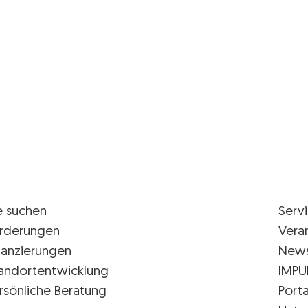
e suchen
Serv
rderungen
Vera
nanzierungen
New
andortentwicklung
IMPU
rsönliche Beratung
Porta