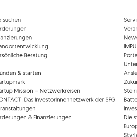
e suchen
Serv
rderungen
Vera
nanzierungen
New
andortentwicklung
IMPU
rsönliche Beratung
Porta
Unte
ünden & starten
Ansi
artupmark
Zuku
artup Mission – Netzwerkreisen
Stei
ONTACT: Das InvestorInnennetzwerk der SFG
Batte
ranstaltungen
Inves
rderungen & Finanzierungen
Die s
Euro
Styr