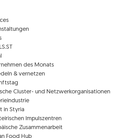
ices
nstaltungen
s
LS.ST
l
rnehmen des Monats
edeln & vernetzen
nftstag
rische Cluster- und Netzwerkorganisationen
rieindustrie
t in Styria
teirischen Impulszentren
päische Zusammenarbeit
ian Food Hub