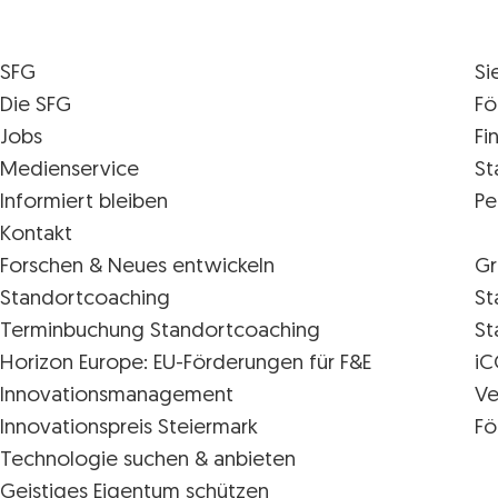
SFG
Si
Die SFG
Fö
Jobs
Fi
Medienservice
St
Informiert bleiben
Pe
Kontakt
Forschen & Neues entwickeln
Gr
Standortcoaching
St
Terminbuchung Standortcoaching
St
Horizon Europe: EU-Förderungen für F&E
iC
Innovations­management
Ve
Innovationspreis Steiermark
Fö
Technologie suchen & anbieten
Geistiges Eigentum schützen