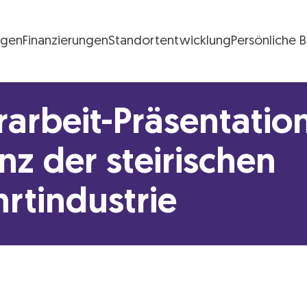
ngen
Finanzierungen
Standortentwicklung
Persönliche 
FG Logo
arbeit-Präsentation
enz der steirischen
hrtindustrie