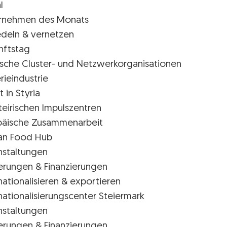
l
rnehmen des Monats
edeln & vernetzen
nftstag
rische Cluster- und Netzwerkorganisationen
rieindustrie
t in Styria
teirischen Impulszentren
päische Zusammenarbeit
ian Food Hub
nstaltungen
erungen & Finanzierungen
nationalisieren & exportieren
nationalisierungscenter Steiermark
nstaltungen
erungen & Finanzierungen