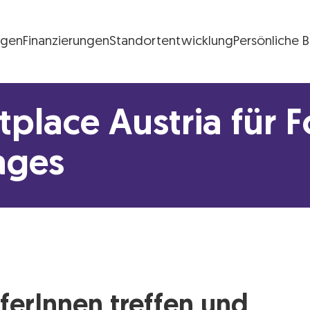
ngen
Finanzierungen
Standortentwicklung
Persönliche 
FG Logo
place Austria für 
ages
uferInnen treffen und