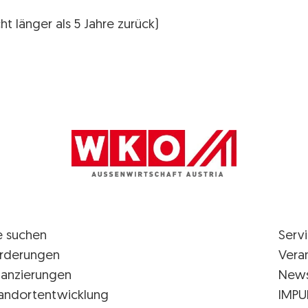
t länger als 5 Jahre zurück)
AUSSENWIRTSCHAFT AUSTRIA Logo
e suchen
Serv
rderungen
Vera
nanzierungen
New
andortentwicklung
IMPU