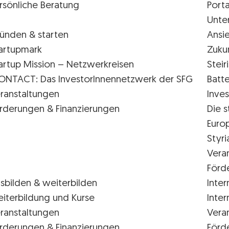
rsönliche Beratung
Porta
Unte
ünden & starten
Ansi
artupmark
Zuku
artup Mission – Netzwerkreisen
Stei
ONTACT: Das InvestorInnennetzwerk der SFG
Batte
ranstaltungen
Inves
rderungen & Finanzierungen
Die s
Euro
Styr
Vera
Förd
sbilden & weiterbilden
Inter
iterbildung und Kurse
Inter
ranstaltungen
Vera
rderungen & Finanzierungen
Förd