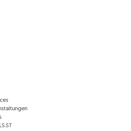
ices
nstaltungen
s
LS.ST