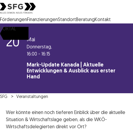
Steirische Wirtschaftsförderungsgesellschaft mbH SFG Logo
Förderungen
Finanzierungen
Standort
Beratung
Kontakt
PORTAL
20
Mai
Donnerstag,
16:00 - 16:15
Mark-Update Kanada | Aktuelle
Entwicklungen & Ausblick aus erster
Hand
SFG
Veranstaltungen
Wer könnte einen noch tieferen Einblick über die aktuelle
Situation & Wirtschaftslage geben, als die WKÖ-
Wirtschaftsdelegierten direkt vor Ort?