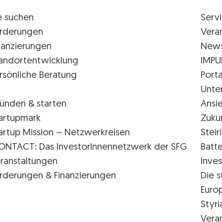
e suchen
Serv
rderungen
Vera
nanzierungen
New
andortentwicklung
IMPU
rsönliche Beratung
Porta
Unte
ünden & starten
Ansi
artupmark
Zuku
artup Mission – Netzwerkreisen
Stei
ONTACT: Das InvestorInnennetzwerk der SFG
Batte
ranstaltungen
Inves
rderungen & Finanzierungen
Die s
Euro
Styr
Vera