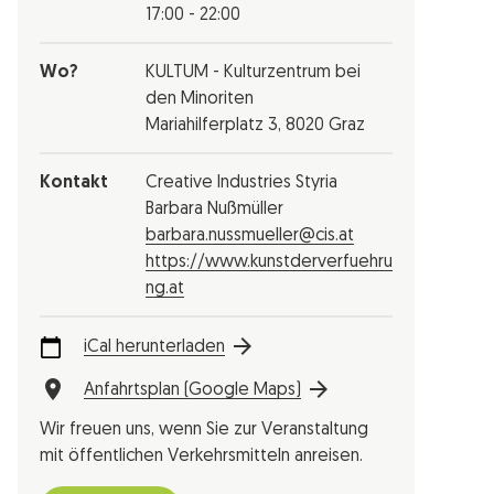
17:00 - 22:00
Wo?
KULTUM - Kulturzentrum bei
den Minoriten
Mariahilferplatz 3, 8020 Graz
Kontakt
Creative Industries Styria
Barbara Nußmüller
barbara.nussmueller@cis.at
https://www.kunstderverfuehru
ng.at
iCal herunterladen
Anfahrtsplan (Google Maps)
Wir freuen uns, wenn Sie zur Veranstaltung
mit öffentlichen Verkehrsmitteln anreisen.