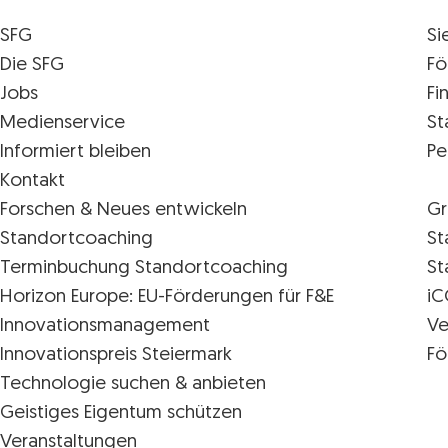
SFG
Si
Die SFG
Fö
Jobs
Fi
Medienservice
St
Informiert bleiben
Pe
Kontakt
Forschen & Neues entwickeln
Gr
Standortcoaching
St
Terminbuchung Standortcoaching
St
Horizon Europe: EU-Förderungen für F&E
iC
Innovations­management
Ve
Innovationspreis Steiermark
Fö
Technologie suchen & anbieten
Geistiges Eigentum schützen
Veranstaltungen