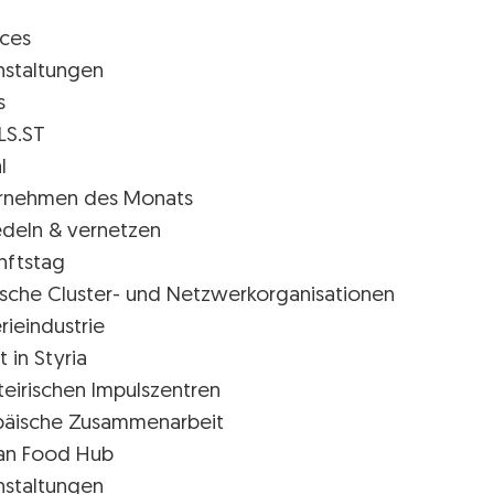
ices
nstaltungen
s
LS.ST
l
rnehmen des Monats
edeln & vernetzen
nftstag
rische Cluster- und Netzwerkorganisationen
rieindustrie
t in Styria
teirischen Impulszentren
päische Zusammenarbeit
ian Food Hub
nstaltungen