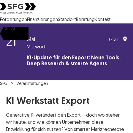
Steirische Wirtschaftsförderungsgesellschaft mbH SFG Logo
Förderungen
Finanzierungen
Standort
Beratung
Kontakt
PORTAL
21
Mai
Graz
Mittwoch
KI-Update für den Export: Neue Tools,
Deep Research & smarte Agents
SFG
Veranstaltungen
KI Werkstatt Export
Generative KI verändert den Export – doch wo stehen
wir heute, und wie können Unternehmen diese
Entwicklung für sich nutzen? Von smarter Marktrecherche