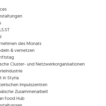
ices
nstaltungen
s
LS.ST
l
rnehmen des Monats
edeln & vernetzen
nftstag
rische Cluster- und Netzwerkorganisationen
rieindustrie
t in Styria
teirischen Impulszentren
päische Zusammenarbeit
ian Food Hub
nstaltungen