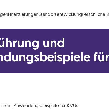
ngen
Finanzierungen
Standortentwicklung
Persönliche 
FG Logo
führung und
dungsbeispiele fü
 Risiken, Anwendungsbeispiele für KMUs