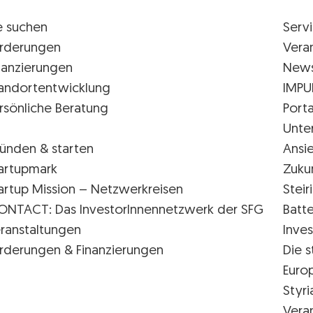
e suchen
Serv
rderungen
Vera
nanzierungen
New
andortentwicklung
IMPU
rsönliche Beratung
Porta
Unte
ünden & starten
Ansi
artupmark
Zuku
artup Mission – Netzwerkreisen
Stei
ONTACT: Das InvestorInnennetzwerk der SFG
Batte
ranstaltungen
Inves
rderungen & Finanzierungen
Die s
Euro
Styr
Vera