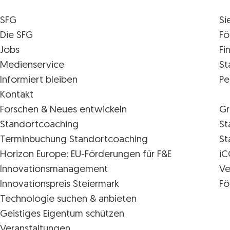
SFG
Si
Die SFG
Fö
Jobs
Fi
Medienservice
St
Informiert bleiben
Pe
Kontakt
Forschen & Neues entwickeln
Gr
Standortcoaching
St
Terminbuchung Standortcoaching
St
Horizon Europe: EU-Förderungen für F&E
iC
Innovations­management
Ve
Innovationspreis Steiermark
Fö
Technologie suchen & anbieten
Geistiges Eigentum schützen
Veranstaltungen