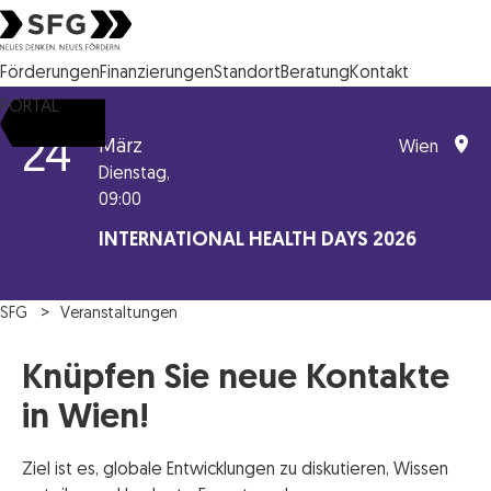
Steirische Wirtschaftsförderungsgesellschaft mbH SFG Logo
Förderungen
Finanzierungen
Standort
Beratung
Kontakt
PORTAL
24
März
Wien
Dienstag,
09:00
INTERNATIONAL HEALTH DAYS 2026
SFG
Veranstaltungen
Knüpfen Sie neue Kontakte
in Wien!
Ziel ist es, globale Entwicklungen zu diskutieren, Wissen