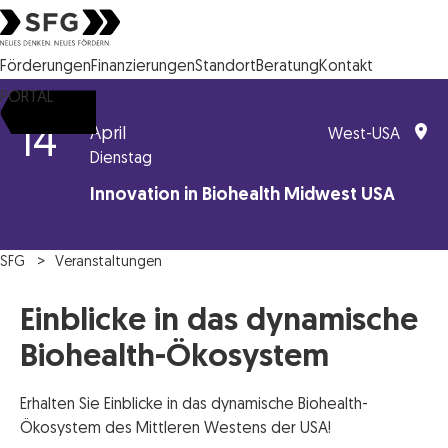
Steirische Wirtschaftsförderungsgesellschaft mbH SFG Logo
Förderungen
Finanzierungen
Standort
Beratung
Kontakt
PORTAL
14
April
West-USA
Dienstag
Innovation in Biohealth Midwest USA
SFG
Veranstaltungen
Einblicke in das dynamische
Biohealth-Ökosystem
Erhalten Sie Einblicke in das dynamische Biohealth-
Ökosystem des Mittleren Westens der USA!