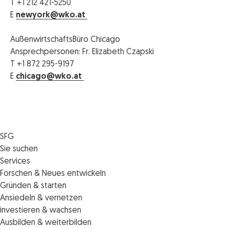
T +1 212 421-5250
E
newyork@wko.at
AußenwirtschaftsBüro Chicago
Ansprechpersonen: Fr. Elizabeth Czapski
T +1 872 295-9197
E
chicago@wko.at
SFG
Die SFG
Sie suchen
Jobs
Förderungen
Services
Medienservice
Finanzierungen
Veranstaltungen
Forschen & Neues entwickeln
Informiert bleiben
Standortentwicklung
News
Standortcoaching
Gründen & starten
Kontakt
Persönliche Beratung
IMPULS.ST
Terminbuchung Standortcoaching
Startupmark
Ansiedeln & vernetzen
Portal
Horizon Europe: EU-Förderungen für F&E
Startup Mission – Netzwerkreisen
Zukunftstag
investieren & wachsen
Unternehmen des Monats
Innovations­management
iCONTACT: Das InvestorInnennetzwerk der SFG
Steirische Cluster- und Netzwerkorganisationen
Veranstaltungen
Ausbilden & weiterbilden