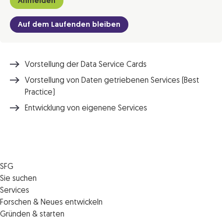
Anmelden
Auf dem Laufenden bleiben
Vorstellung der Data Service Cards
Vorstellung von Daten getriebenen Services (Best
Practice)
Entwicklung von eigenene Services
SFG
Die SFG
Sie suchen
Jobs
Förderungen
Services
Medienservice
Finanzierungen
Veranstaltungen
Forschen & Neues entwickeln
Informiert bleiben
Standortentwicklung
News
Standortcoaching
Gründen & starten