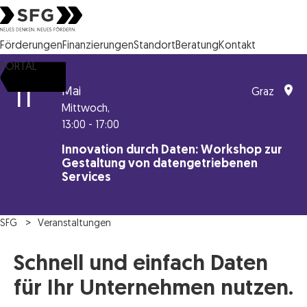
Steirische Wirtschaftsförderungsgesellschaft mbH SFG Logo
Förderungen
Finanzierungen
Standort
Beratung
Kontakt
PORTAL
11
Mai
Graz
Mittwoch,
13:00 - 17:00
Innovation durch Daten: Workshop zur
Gestaltung von datengetriebenen
Services
SFG
Veranstaltungen
Schnell und einfach Daten
für Ihr Unternehmen nutzen.