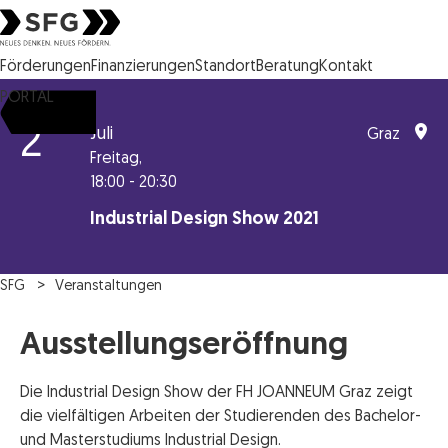
Steirische Wirtschaftsförderungsgesellschaft mbH SFG Logo
Förderungen
Finanzierungen
Standort
Beratung
Kontakt
PORTAL
2
Juli
Graz
Freitag,
18:00 - 20:30
Industrial Design Show 2021
SFG
Veranstaltungen
Ausstellungseröffnung
Die Industrial Design Show der FH JOANNEUM Graz zeigt
die vielfältigen Arbeiten der Studierenden des Bachelor-
und Masterstudiums Industrial Design.