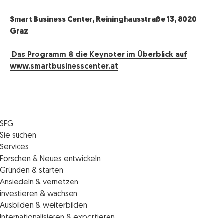
Smart Business Center, Reininghausstraße 13, 8020
Graz
Das Programm & die Keynoter im Überblick auf
www.smartbusinesscenter.at
SFG
Die SFG
Sie suchen
Jobs
Förderungen
Services
Medienservice
Finanzierungen
Veranstaltungen
Forschen & Neues entwickeln
Informiert bleiben
Standortentwicklung
News
Standortcoaching
Gründen & starten
Kontakt
Persönliche Beratung
IMPULS.ST
Terminbuchung Standortcoaching
Startupmark
Ansiedeln & vernetzen
Portal
Horizon Europe: EU-Förderungen für F&E
Startup Mission – Netzwerkreisen
Zukunftstag
investieren & wachsen
Unternehmen des Monats
Innovations­management
iCONTACT: Das InvestorInnennetzwerk der SFG
Steirische Cluster- und Netzwerkorganisationen
Veranstaltungen
Ausbilden & weiterbilden
Innovationspreis Steiermark
Veranstaltungen
Batterieindustrie
Förderungen & Finanzierungen
Weiterbildung und Kurse
Internationalisieren & exportieren