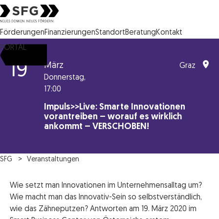
Steirische Wirtschaftsförderungsgesellschaft mbH SFG Logo
Förderungen
Finanzierungen
Standort
Beratung
Kontakt
PORTAL
19
März
Graz
Donnerstag,
17:00
Impuls>>Live: Smarte Innovationen
vorantreiben – worauf es wirklich
ankommt – VERSCHOBEN!
SFG
Veranstaltungen
Wie setzt man Innovationen im Unternehmensalltag um?
Wie macht man das Innovativ-Sein so selbstverständlich,
wie das Zähneputzen? Antworten am 19. März 2020 im