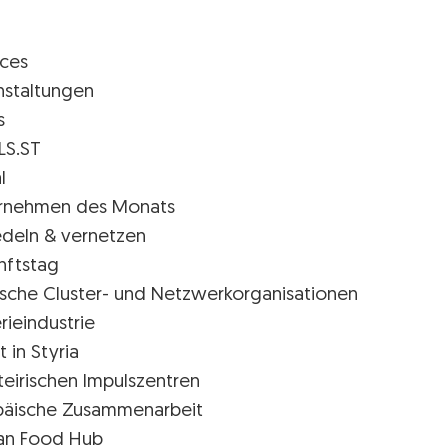
ices
nstaltungen
s
LS.ST
l
rnehmen des Monats
edeln & vernetzen
nftstag
rische Cluster- und Netzwerkorganisationen
rieindustrie
t in Styria
teirischen Impulszentren
päische Zusammenarbeit
ian Food Hub