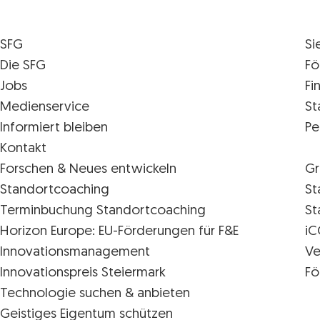
SFG
Si
Die SFG
Fö
Jobs
Fi
Medienservice
St
Informiert bleiben
Pe
Kontakt
Forschen & Neues entwickeln
Gr
Standortcoaching
St
Terminbuchung Standortcoaching
St
Horizon Europe: EU-Förderungen für F&E
iC
Innovations­management
Ve
Innovationspreis Steiermark
Fö
Technologie suchen & anbieten
Geistiges Eigentum schützen