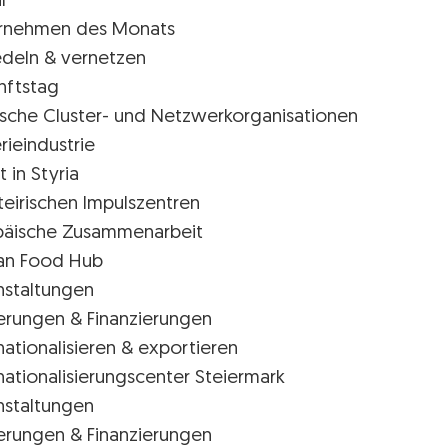
l
rnehmen des Monats
edeln & vernetzen
nftstag
rische Cluster- und Netzwerkorganisationen
rieindustrie
t in Styria
teirischen Impulszentren
päische Zusammenarbeit
ian Food Hub
nstaltungen
erungen & Finanzierungen
nationalisieren & exportieren
nationalisierungscenter Steiermark
nstaltungen
erungen & Finanzierungen