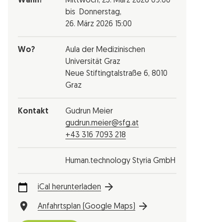
Wann?
Mittwoch,
25. März 2026
09:00
bis
Donnerstag,
26. März 2026
15:00
Wo?
Aula der Medizinischen
Universität Graz
Neue Stiftingtalstraße 6, 8010
Graz
Kontakt
Gudrun Meier
gudrun.meier@sfg.at
+43 316 7093 218
Human.technology Styria GmbH
iCal herunterladen
Anfahrtsplan (Google Maps)