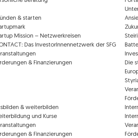
rsönliche Beratung
Porta
Unte
ünden & starten
Ansi
artupmark
Zuku
artup Mission – Netzwerkreisen
Stei
ONTACT: Das InvestorInnennetzwerk der SFG
Batte
ranstaltungen
Inves
rderungen & Finanzierungen
Die s
Euro
Styr
Vera
Förd
sbilden & weiterbilden
Inter
iterbildung und Kurse
Inter
ranstaltungen
Vera
rderungen & Finanzierungen
Förd