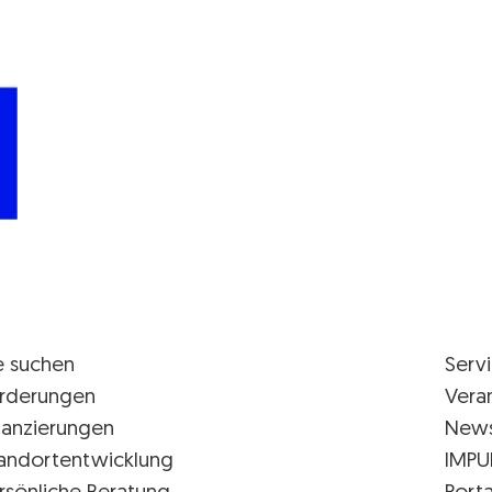
e suchen
Serv
rderungen
Vera
nanzierungen
New
andortentwicklung
IMPU