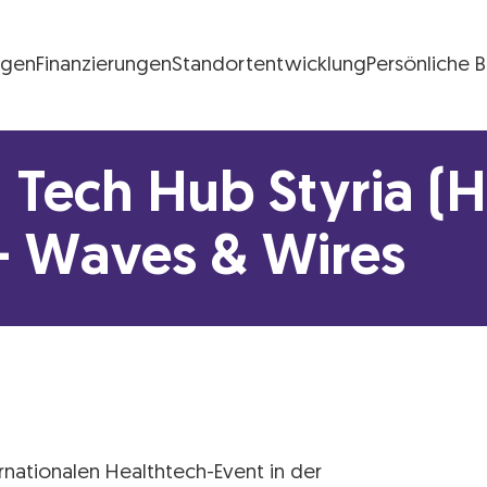
ngen
Finanzierungen
Standortentwicklung
Persönliche 
FG Logo
 Tech Hub Styria (
– Waves & Wires
ernationalen Healthtech-Event in der