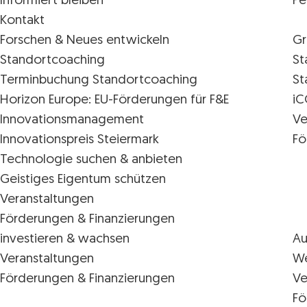
Informiert bleiben
Pe
Kontakt
Forschen & Neues entwickeln
Gr
Standortcoaching
St
Terminbuchung Standortcoaching
St
Horizon Europe: EU-Förderungen für F&E
iC
Innovations­management
Ve
Innovationspreis Steiermark
Fö
Technologie suchen & anbieten
Geistiges Eigentum schützen
Veranstaltungen
Förderungen & Finanzierungen
investieren & wachsen
Au
Veranstaltungen
We
Förderungen & Finanzierungen
Ve
Fö