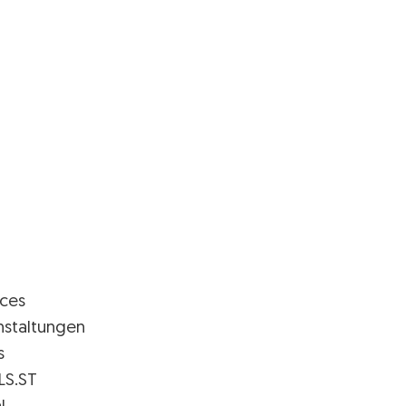
ices
nstaltungen
s
LS.ST