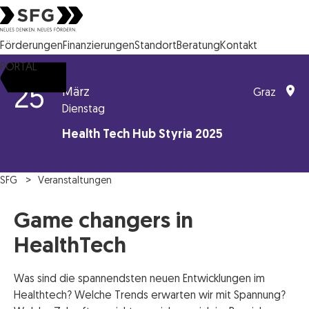
Steirische Wirtschaftsförderungsgesellschaft mbH SFG Logo
Förderungen
Finanzierungen
Standort
Beratung
Kontakt
PORTAL
25
März
Graz
Dienstag
Health Tech Hub Styria 2025
SFG
Veranstaltungen
Game changers in
HealthTech
Was sind die spannendsten neuen Entwicklungen im
Healthtech? Welche Trends erwarten wir mit Spannung?