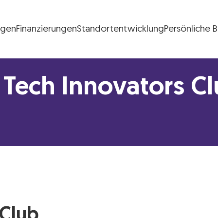
ngen
Finanzierungen
Standortentwicklung
Persönliche 
FG Logo
Tech Innovators C
 Club