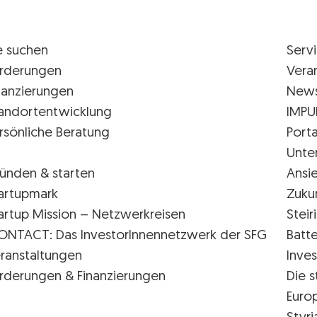
e suchen
Serv
rderungen
Vera
nanzierungen
New
andortentwicklung
IMPU
rsönliche Beratung
Porta
Unte
ünden & starten
Ansi
artupmark
Zuku
artup Mission – Netzwerkreisen
Stei
ONTACT: Das InvestorInnennetzwerk der SFG
Batte
ranstaltungen
Inves
rderungen & Finanzierungen
Die s
Euro