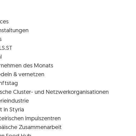
ices
nstaltungen
s
LS.ST
l
rnehmen des Monats
edeln & vernetzen
nftstag
rische Cluster- und Netzwerkorganisationen
rieindustrie
t in Styria
teirischen Impulszentren
päische Zusammenarbeit