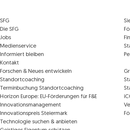
SFG
Si
Die SFG
Fö
Jobs
Fi
Medienservice
St
Informiert bleiben
Pe
Kontakt
Forschen & Neues entwickeln
Gr
Standortcoaching
St
Terminbuchung Standortcoaching
St
Horizon Europe: EU-Förderungen für F&E
iC
Innovations­management
Ve
Innovationspreis Steiermark
Fö
Technologie suchen & anbieten