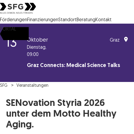
Steirische Wirtschaftsförderungsgesellschaft mbH SFG Logo
Förderungen
Finanzierungen
Standort
Beratung
Kontakt
PORTAL
13
Oktober
Graz
Dienstag,
09:00
Graz Connects: Medical Science Talks
SFG
Veranstaltungen
SENovation Styria 2026
unter dem Motto Healthy
Aging.