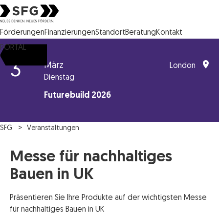
Steirische Wirtschaftsförderungsgesellschaft mbH SFG Logo
Förderungen
Finanzierungen
Standort
Beratung
Kontakt
PORTAL
3
März
London
Dienstag
Futurebuild 2026
SFG
Veranstaltungen
Messe für nachhaltiges
Bauen in UK
Präsentieren Sie Ihre Produkte auf der wichtigsten Messe
für nachhaltiges Bauen in UK