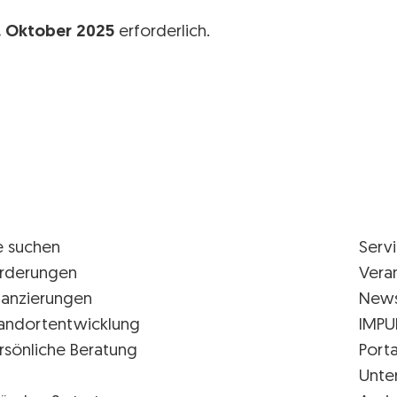
. Oktober 2025
erforderlich.
e suchen
Serv
rderungen
Vera
nanzierungen
New
andortentwicklung
IMPU
rsönliche Beratung
Porta
Unte