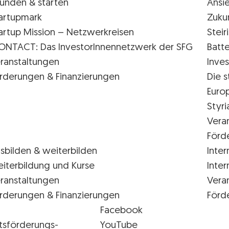
ünden & starten
Ansi
artupmark
Zuku
artup Mission – Netzwerkreisen
Stei
ONTACT: Das InvestorInnennetzwerk der SFG
Batte
ranstaltungen
Inves
rderungen & Finanzierungen
Die s
Euro
Styr
Vera
Förd
sbilden & weiterbilden
Inter
iterbildung und Kurse
Inter
ranstaltungen
Vera
rderungen & Finanzierungen
Förd
Facebook
tsförderungs-
YouTube