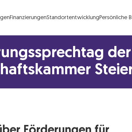
ngen
Finanzierungen
Standortentwicklung
Persönliche 
FG Logo
rungssprechtag der
chaftskammer Steie
 über Förderungen für