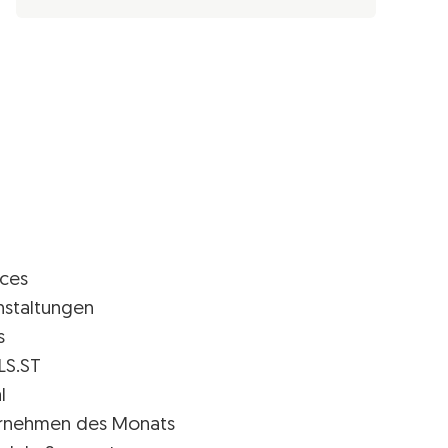
ices
nstaltungen
s
LS.ST
l
rnehmen des Monats