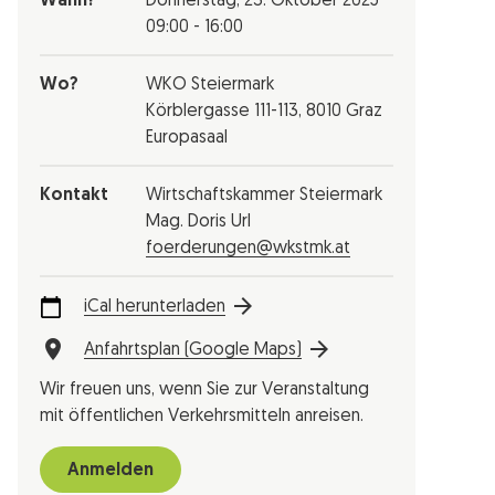
Wann?
Donnerstag,
23. Oktober 2025
09:00 - 16:00
Wo?
WKO Steiermark
Körblergasse 111-113, 8010 Graz
Europasaal
Kontakt
Wirtschaftskammer Steiermark
Mag. Doris Url
foerderungen@wkstmk.at
iCal herunterladen
Anfahrtsplan (Google Maps)
Wir freuen uns, wenn Sie zur Veranstaltung
mit öffentlichen Verkehrsmitteln anreisen.
Anmelden