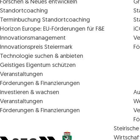
Forschen & Neues entwickeln
Gr
Standortcoaching
St
Terminbuchung Standortcoaching
St
Horizon Europe: EU-Förderungen für F&E
iC
Innovations­management
Ve
Innovationspreis Steiermark
Fö
Technologie suchen & anbieten
Geistiges Eigentum schützen
Veranstaltungen
Förderungen & Finanzierungen
investieren & wachsen
Au
Veranstaltungen
We
Förderungen & Finanzierungen
Ve
Fö
Steirische
Wirtschaf