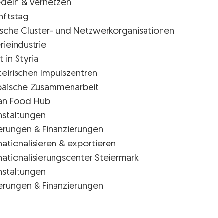
edeln & vernetzen
nftstag
rische Cluster- und Netzwerkorganisationen
rieindustrie
t in Styria
teirischen Impulszentren
päische Zusammenarbeit
ian Food Hub
nstaltungen
erungen & Finanzierungen
nationalisieren & exportieren
nationalisierungscenter Steiermark
nstaltungen
erungen & Finanzierungen