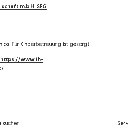
lschaft m.b.H. SFG
nlos. Für Kinderbetreuung ist gesorgt.
r
https://www.fh-
e/
e suchen
Serv