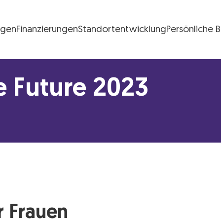
ngen
Finanzierungen
Standortentwicklung
Persönliche 
FG Logo
e Future 2023
r Frauen