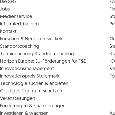
Die SFG
Fö
Jobs
Fi
Medienservice
St
Informiert bleiben
Pe
Kontakt
Forschen & Neues entwickeln
Gr
Standortcoaching
St
Terminbuchung Standortcoaching
St
Horizon Europe: EU-Förderungen für F&E
iC
Innovations­management
Ve
Innovationspreis Steiermark
Fö
Technologie suchen & anbieten
Geistiges Eigentum schützen
Veranstaltungen
Förderungen & Finanzierungen
investieren & wachsen
Au