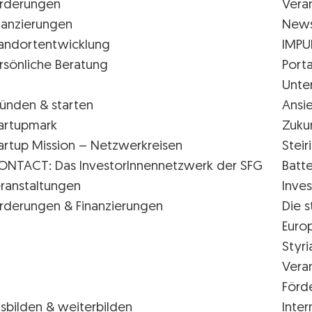
rderungen
Vera
nanzierungen
New
andortentwicklung
IMPU
rsönliche Beratung
Porta
Unte
ünden & starten
Ansi
artupmark
Zuku
artup Mission – Netzwerkreisen
Stei
ONTACT: Das InvestorInnennetzwerk der SFG
Batte
ranstaltungen
Inves
rderungen & Finanzierungen
Die s
Euro
Styr
Vera
Förd
sbilden & weiterbilden
Inter