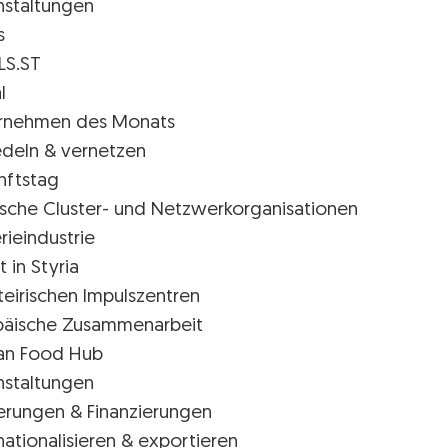
nstaltungen
s
LS.ST
l
rnehmen des Monats
edeln & vernetzen
nftstag
rische Cluster- und Netzwerkorganisationen
rieindustrie
t in Styria
teirischen Impulszentren
päische Zusammenarbeit
ian Food Hub
nstaltungen
erungen & Finanzierungen
nationalisieren & exportieren