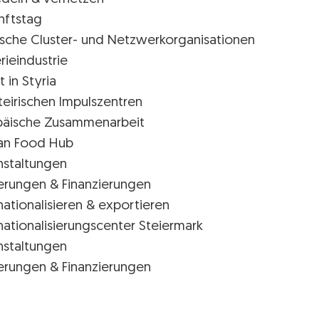
nftstag
rische Cluster- und Netzwerkorganisationen
rieindustrie
t in Styria
teirischen Impulszentren
päische Zusammenarbeit
ian Food Hub
nstaltungen
erungen & Finanzierungen
nationalisieren & exportieren
nationalisierungscenter Steiermark
nstaltungen
erungen & Finanzierungen