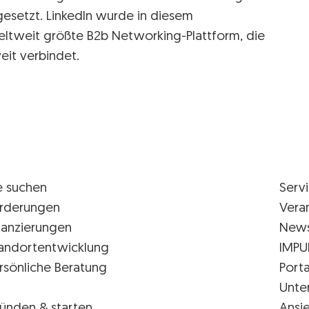
esetzt. LinkedIn wurde in diesem
tweit größte B2b Networking-Plattform, die
eit verbindet.
e suchen
Serv
rderungen
Vera
nanzierungen
New
andortentwicklung
IMPU
rsönliche Beratung
Porta
Unte
ünden & starten
Ansi