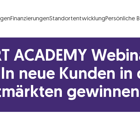
ngen
Finanzierungen
Standortentwicklung
Persönliche 
FG Logo
T ACADEMY Webina
dIn neue Kunden in
tmärkten gewinnen