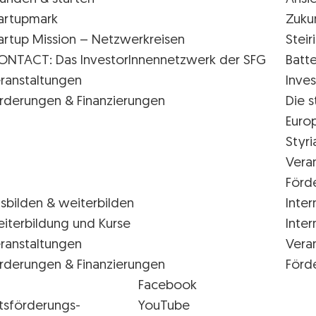
artupmark
Zuku
artup Mission – Netzwerkreisen
Stei
ONTACT: Das InvestorInnennetzwerk der SFG
Batte
ranstaltungen
Inves
rderungen & Finanzierungen
Die s
Euro
Styr
Vera
Förd
sbilden & weiterbilden
Inter
iterbildung und Kurse
Inter
ranstaltungen
Vera
rderungen & Finanzierungen
Förd
Facebook
tsförderungs-
YouTube