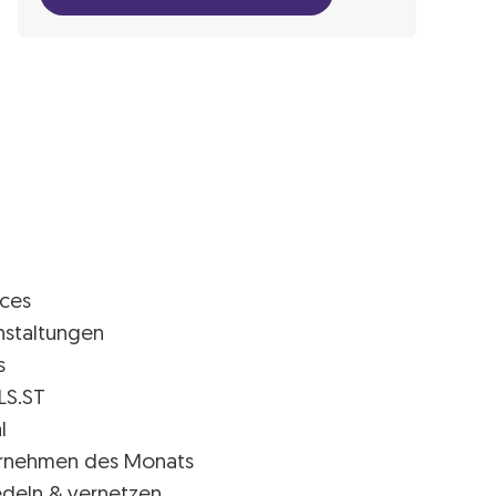
ices
nstaltungen
s
LS.ST
l
rnehmen des Monats
edeln & vernetzen