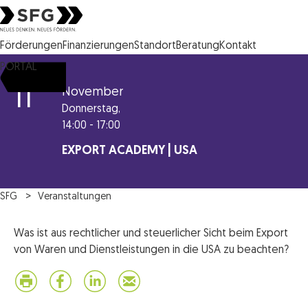
Steirische Wirtschaftsförderungsgesellschaft mbH SFG Logo
Förderungen
Finanzierungen
Standort
Beratung
Kontakt
PORTAL
11
November
Donnerstag,
14:00 - 17:00
EXPORT ACADEMY | USA
SFG
Veranstaltungen
Was ist aus rechtlicher und steuerlicher Sicht beim Export
von Waren und Dienstleistungen in die USA zu beachten?