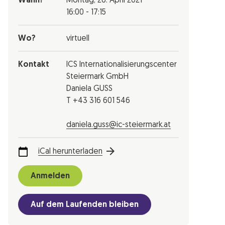
Wann?
Montag,
26. April 2021
16:00 - 17:15
Wo?
virtuell
Kontakt
ICS Internationalisierungscenter
Steiermark GmbH
Daniela GUSS
T +43 316 601 546
daniela.guss@ic-steiermark.at
iCal herunterladen
Anmelden
Auf dem Laufenden bleiben