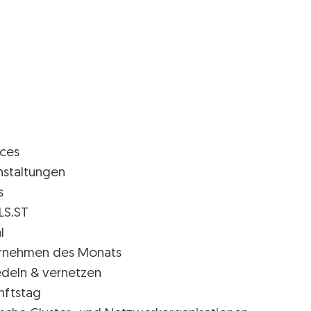
ices
nstaltungen
s
LS.ST
l
rnehmen des Monats
edeln & vernetzen
nftstag