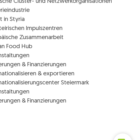
rische Cluster- und Netzwerkorganisationen
rieindustrie
t in Styria
teirischen Impulszentren
päische Zusammenarbeit
ian Food Hub
nstaltungen
erungen & Finanzierungen
nationalisieren & exportieren
nationalisierungscenter Steiermark
nstaltungen
erungen & Finanzierungen