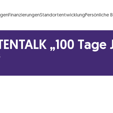
ngen
Finanzierungen
Standortentwicklung
Persönliche 
FG Logo
TENTALK „100 Tage 
“