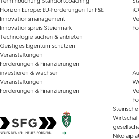
Terminbuchung Standortcoaching
St
Horizon Europe: EU-Förderungen für F&E
iC
Innovations­management
Ve
Innovationspreis Steiermark
Fö
Technologie suchen & anbieten
Geistiges Eigentum schützen
Veranstaltungen
Förderungen & Finanzierungen
investieren & wachsen
Au
Veranstaltungen
We
Förderungen & Finanzierungen
Ve
Fö
Steirische
Wirtschaf
gesellsch
Nikolaipla
Steirische Wirtschaftsförderungsgesellschaft mbH S