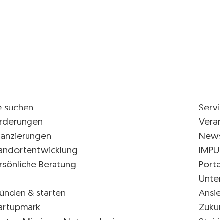
e suchen
Serv
rderungen
Vera
nanzierungen
New
andortentwicklung
IMPU
rsönliche Beratung
Porta
Unte
ünden & starten
Ansi
artupmark
Zuku