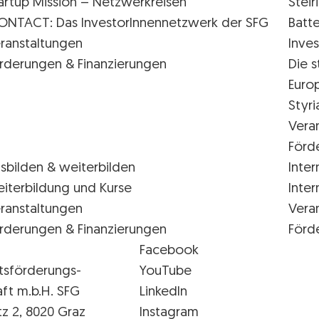
artup Mission – Netzwerkreisen
Stei
ONTACT: Das InvestorInnennetzwerk der SFG
Batte
ranstaltungen
Inves
rderungen & Finanzierungen
Die s
Euro
Styr
Vera
Förd
sbilden & weiterbilden
Inter
iterbildung und Kurse
Inter
ranstaltungen
Vera
rderungen & Finanzierungen
Förd
Facebook
tsförderungs-
YouTube
aft m.b.H. SFG
LinkedIn
tz 2, 8020 Graz
Instagram
FG Logo