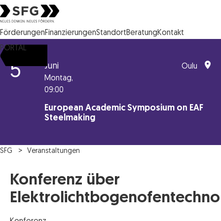
Steirische Wirtschaftsförderungsgesellschaft mbH SFG Logo
Förderungen
Finanzierungen
Standort
Beratung
Kontakt
PORTAL
5
Juni
Oulu
Montag,
09:00
European Academic Symposium on EAF
Steelmaking
SFG
Veranstaltungen
Konferenz über
Elektrolichtbogenofentechno