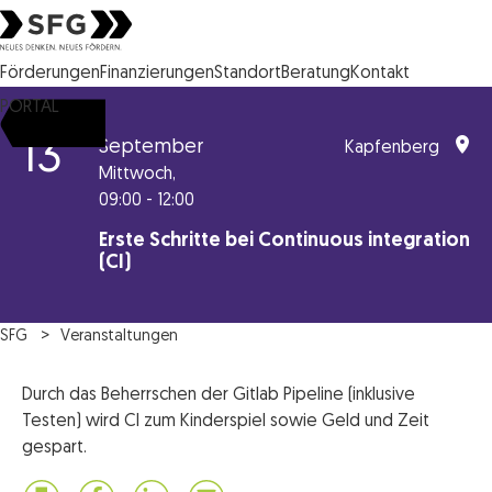
Steirische Wirtschaftsförderungsgesellschaft mbH SFG Logo
Förderungen
Finanzierungen
Standort
Beratung
Kontakt
PORTAL
13
September
Kapfenberg
Mittwoch,
09:00 - 12:00
Erste Schritte bei Continuous integration
(CI)
SFG
Veranstaltungen
Durch das Beherrschen der Gitlab Pipeline (inklusive
Testen) wird CI zum Kinderspiel sowie Geld und Zeit
gespart.