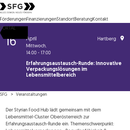
Steirische Wirtschaftsförderungsgesellschaft mbH SFG Logo
Förderungen
Finanzierungen
Standort
Beratung
Kontakt
PORTAL
16
April
Hartberg
Mittwoch,
14:00 - 17:00
Erfahrungsaustausch-Runde: Innovative
Verpackungslösungen im
Lebensmittelbereich
SFG
Veranstaltungen
Der Styrian Food Hub lädt gemeinsam mit dem
Lebensmittel-Cluster Oberösterreich zur
Erfahrungsaustausch-Runde ein. Themenschwerpunkt: