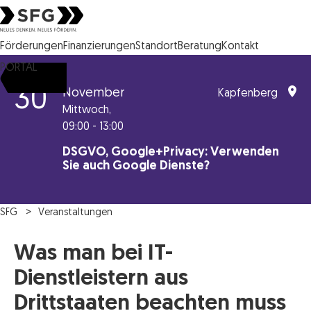
Steirische Wirtschaftsförderungsgesellschaft mbH SFG Logo
Förderungen
Finanzierungen
Standort
Beratung
Kontakt
PORTAL
30
November
Kapfenberg
Mittwoch,
09:00 - 13:00
DSGVO, Google+Privacy: Verwenden
Sie auch Google Dienste?
SFG
Veranstaltungen
Was man bei IT-
Dienstleistern aus
Drittstaaten beachten muss