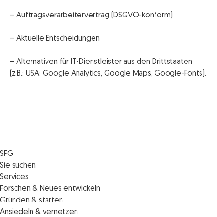
– Auftragsverarbeitervertrag (DSGVO-konform)
– Aktuelle Entscheidungen
– Alternativen für IT-Dienstleister aus den Drittstaaten
(z.B.: USA: Google Analytics, Google Maps, Google-Fonts).
SFG
Die SFG
Sie suchen
Jobs
Förderungen
Services
Medienservice
Finanzierungen
Veranstaltungen
Forschen & Neues entwickeln
Informiert bleiben
Standortentwicklung
News
Standortcoaching
Gründen & starten
Kontakt
Persönliche Beratung
IMPULS.ST
Terminbuchung Standortcoaching
Startupmark
Ansiedeln & vernetzen