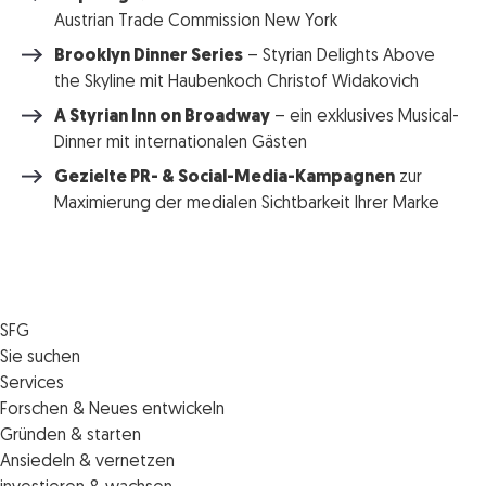
Austrian Trade Commission New York
Brooklyn Dinner Series
– Styrian Delights Above
the Skyline mit Haubenkoch Christof Widakovich
A Styrian Inn on Broadway
– ein exklusives Musical-
Dinner mit internationalen Gästen
Gezielte PR- & Social-Media-Kampagnen
zur
Maximierung der medialen Sichtbarkeit Ihrer Marke
SFG
Die SFG
Sie suchen
Jobs
Förderungen
Services
Medienservice
Finanzierungen
Veranstaltungen
Forschen & Neues entwickeln
Informiert bleiben
Standortentwicklung
News
Standortcoaching
Gründen & starten
Kontakt
Persönliche Beratung
IMPULS.ST
Terminbuchung Standortcoaching
Startupmark
Ansiedeln & vernetzen