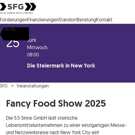
Steirische Wirtschaftsförderungsgesellschaft mbH SFG Logo
Förderungen
Finanzierungen
Standort
Beratung
Kontakt
PORTAL
25
Juni
Mittwoch,
08:00
Die Steiermark in New York
SFG
Veranstaltungen
Fancy Food Show 2025
Die 5,5 Sinne GmbH lädt steirische
Lebensmittelunternehmen zu einer einzigartigen Messe-
und Netzwerksreise nach New York City ein!