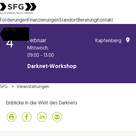
Steirische Wirtschaftsförderungsgesellschaft mbH SFG Logo
Förderungen
Finanzierungen
Standort
Beratung
Kontakt
PORTAL
4
Februar
Kapfenberg
Mittwoch,
09:00 - 13:00
Darknet-Workshop
SFG
Veranstaltungen
Einblicke in die Welt des Darknets