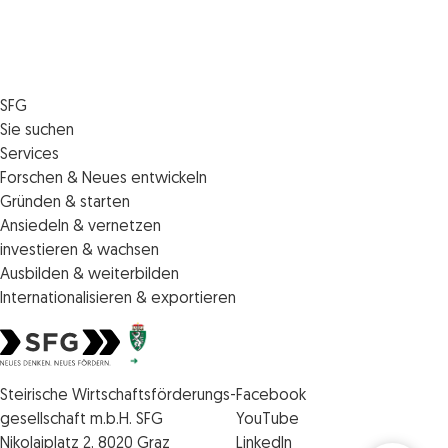
SFG
Die SFG
Sie suchen
Jobs
Förderungen
Services
Medienservice
Finanzierungen
Veranstaltungen
Forschen & Neues entwickeln
Informiert bleiben
Standortentwicklung
News
Standortcoaching
Gründen & starten
Kontakt
Persönliche Beratung
IMPULS.ST
Terminbuchung Standortcoaching
Startupmark
Ansiedeln & vernetzen
Portal
Horizon Europe: EU-Förderungen für F&E
Startup Mission – Netzwerkreisen
Zukunftstag
investieren & wachsen
Unternehmen des Monats
Innovations­management
iCONTACT: Das InvestorInnennetzwerk der SFG
Steirische Cluster- und Netzwerkorganisationen
Veranstaltungen
Ausbilden & weiterbilden
Innovationspreis Steiermark
Veranstaltungen
Batterieindustrie
Förderungen & Finanzierungen
Weiterbildung und Kurse
Internationalisieren & exportieren
Technologie suchen & anbieten
Förderungen & Finanzierungen
Invest in Styria
Veranstaltungen
Internationalisierungscenter Steiermark
Geistiges Eigentum schützen
Die steirischen Impulszentren
Förderungen & Finanzierungen
Veranstaltungen
Veranstaltungen
Europäische Zusammenarbeit
Förderungen & Finanzierungen
Steirische Wirtschaftsförderungsgesellschaft mbH SFG Logo
Förderungen & Finanzierungen
Styrian Food Hub
Steirische Wirtschaftsförderungs-
Facebook
Veranstaltungen
gesellschaft m.b.H. SFG
YouTube
Förderungen & Finanzierungen
Nikolaiplatz 2, 8020 Graz
LinkedIn