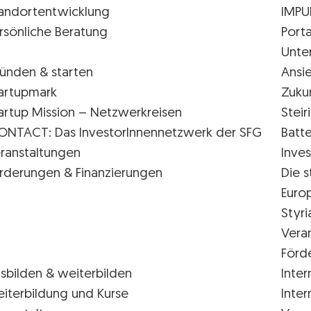
andortentwicklung
IMPU
rsönliche Beratung
Porta
Unte
ünden & starten
Ansi
artupmark
Zuku
artup Mission – Netzwerkreisen
Stei
ONTACT: Das InvestorInnennetzwerk der SFG
Batte
ranstaltungen
Inves
rderungen & Finanzierungen
Die s
Euro
Styr
Vera
Förd
sbilden & weiterbilden
Inter
iterbildung und Kurse
Inter