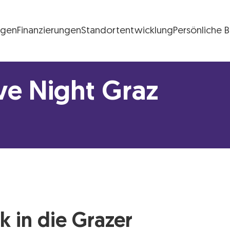
ngen
Finanzierungen
Standortentwicklung
Persönliche 
FG Logo
ve Night Graz
k in die Grazer