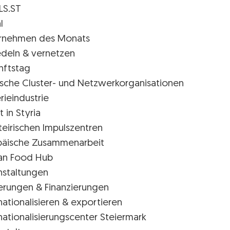
LS.ST
l
rnehmen des Monats
edeln & vernetzen
nftstag
rische Cluster- und Netzwerkorganisationen
rieindustrie
t in Styria
teirischen Impulszentren
päische Zusammenarbeit
ian Food Hub
nstaltungen
erungen & Finanzierungen
nationalisieren & exportieren
nationalisierungscenter Steiermark