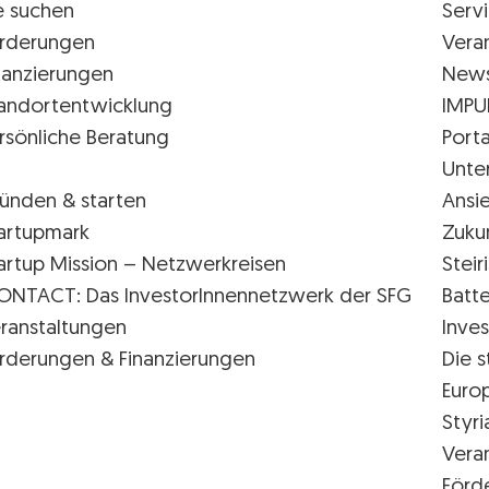
e suchen
Serv
rderungen
Vera
nanzierungen
New
andortentwicklung
IMPU
rsönliche Beratung
Porta
Unte
ünden & starten
Ansi
artupmark
Zuku
artup Mission – Netzwerkreisen
Stei
ONTACT: Das InvestorInnennetzwerk der SFG
Batte
ranstaltungen
Inves
rderungen & Finanzierungen
Die s
Euro
Styr
Vera
Förd