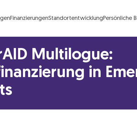
ngen
Finanzierungen
Standortentwicklung
Persönliche 
FG Logo
AID Multilogue:
finanzierung in Eme
ts