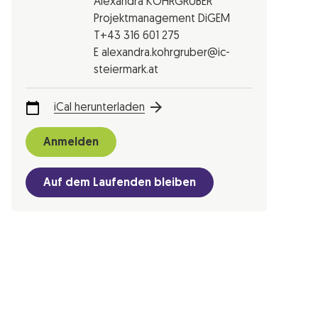
Alexandra KOHRGRUBER
Projektmanagement DiGEM
T+43 316 601 275
E alexandra.kohrgruber@ic-
steiermark.at
iCal herunterladen
Anmelden
Auf dem Laufenden bleiben