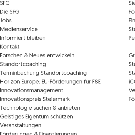
SFG
Si
Die SFG
Fö
Jobs
Fi
Medienservice
St
Informiert bleiben
Pe
Kontakt
Forschen & Neues entwickeln
Gr
Standortcoaching
St
Terminbuchung Standortcoaching
St
Horizon Europe: EU-Förderungen für F&E
iC
Innovations­management
Ve
Innovationspreis Steiermark
Fö
Technologie suchen & anbieten
Geistiges Eigentum schützen
Veranstaltungen
Förderungen & Finanzierungen