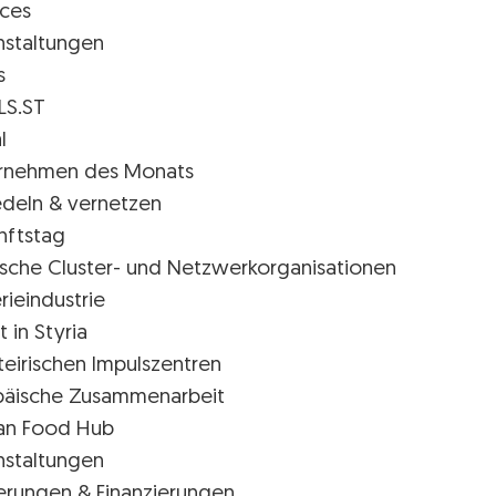
ices
nstaltungen
s
LS.ST
l
rnehmen des Monats
edeln & vernetzen
nftstag
rische Cluster- und Netzwerkorganisationen
rieindustrie
t in Styria
teirischen Impulszentren
päische Zusammenarbeit
ian Food Hub
nstaltungen
erungen & Finanzierungen