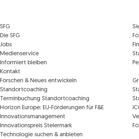
SFG
Si
Die SFG
Fö
Jobs
Fi
Medienservice
St
Informiert bleiben
Pe
Kontakt
Forschen & Neues entwickeln
Gr
Standortcoaching
St
Terminbuchung Standortcoaching
St
Horizon Europe: EU-Förderungen für F&E
iC
Innovations­management
Ve
Innovationspreis Steiermark
Fö
Technologie suchen & anbieten