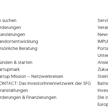
e suchen
Serv
rderungen
Vera
nanzierungen
New
andortentwicklung
IMPU
rsönliche Beratung
Porta
Unte
ünden & starten
Ansi
artupmark
Zuku
artup Mission – Netzwerkreisen
Stei
ONTACT: Das InvestorInnennetzwerk der SFG
Batte
ranstaltungen
Inves
rderungen & Finanzierungen
Die s
Euro