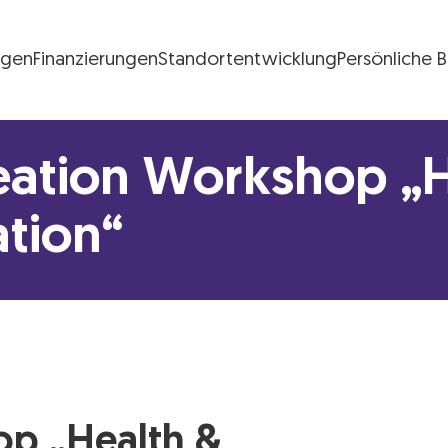
ngen
Finanzierungen
Standortentwicklung
Persönliche 
FG Logo
eation Workshop „H
tion“
op „Health &