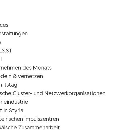
ices
nstaltungen
s
LS.ST
l
rnehmen des Monats
edeln & vernetzen
nftstag
rische Cluster- und Netzwerkorganisationen
rieindustrie
t in Styria
teirischen Impulszentren
päische Zusammenarbeit