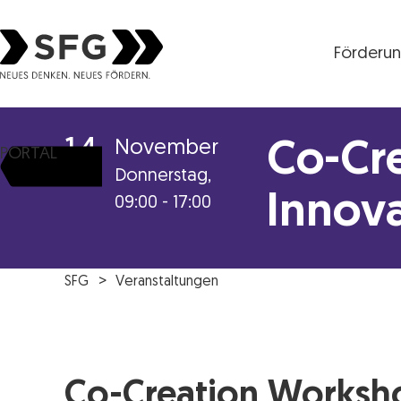
Förderu
Steirische Wirtschaftsförderungsgesellschaft mbH S
14
November
Co-Cr
PORTAL
Donnerstag,
Innova
09:00 - 17:00
SFG
Veranstaltungen
Co-Creation Worksh