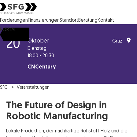
Steirische Wirtschaftsförderungsgesellschaft mbH SFG Logo
Förderungen
Finanzierungen
Standort
Beratung
Kontakt
PORTAL
20
Oktober
Graz
Dienstag,
18:00 - 20:30
CNCentury
SFG
Veranstaltungen
The Future of Design in
Robotic Manufacturing
Lokale Produktion, der nachhaltige Rohstoff Holz und die