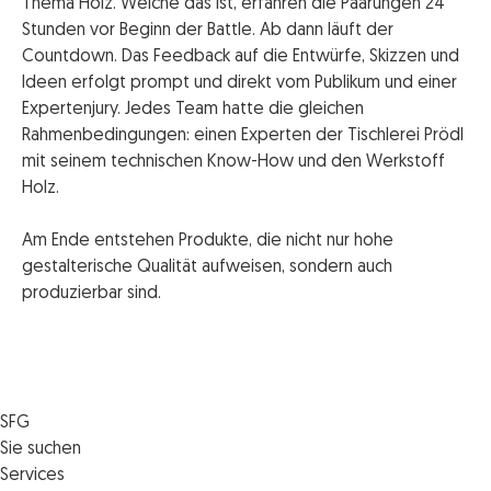
Thema Holz. Welche das ist, erfahren die Paarungen 24
Stunden vor Beginn der Battle. Ab dann läuft der
Countdown. Das Feedback auf die Entwürfe, Skizzen und
Ideen erfolgt prompt und direkt vom Publikum und einer
Expertenjury. Jedes Team hatte die gleichen
Rahmenbedingungen: einen Experten der Tischlerei Prödl
mit seinem technischen Know-How und den Werkstoff
Holz.
Am Ende entstehen Produkte, die nicht nur hohe
gestalterische Qualität aufweisen, sondern auch
produzierbar sind.
SFG
Die SFG
Sie suchen
Jobs
Förderungen
Services