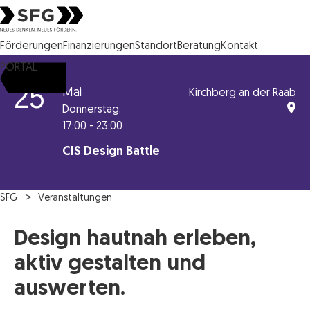
Steirische Wirtschaftsförderungsgesellschaft mbH SFG Logo
Förderungen
Finanzierungen
Standort
Beratung
Kontakt
PORTAL
25
Mai
Kirchberg an der Raab
Donnerstag,
17:00 - 23:00
CIS Design Battle
SFG
Veranstaltungen
Design hautnah erleben,
aktiv gestalten und
auswerten.