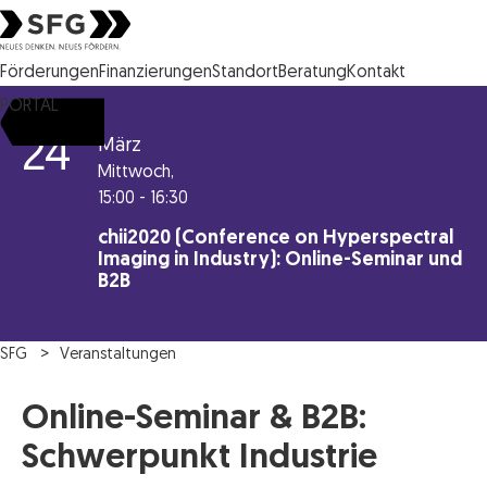
Steirische Wirtschaftsförderungsgesellschaft mbH SFG Logo
Förderungen
Finanzierungen
Standort
Beratung
Kontakt
PORTAL
24
März
Mittwoch,
15:00 - 16:30
chii2020 (Conference on Hyperspectral
Imaging in Industry): Online-Seminar und
B2B
SFG
Veranstaltungen
Online-Seminar & B2B:
Schwerpunkt Industrie