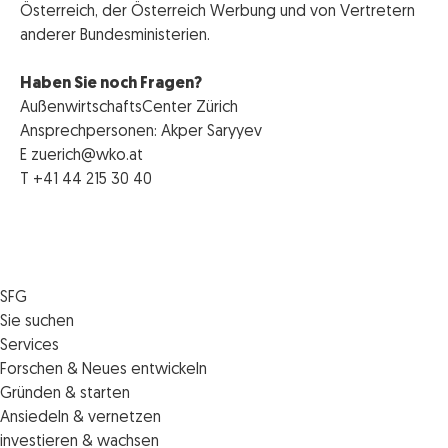
Österreich, der Österreich Werbung und von Vertretern
anderer Bundesministerien.
Haben Sie noch Fragen?
AußenwirtschaftsCenter Zürich
Ansprechpersonen: Akper Saryyev
E zuerich@wko.at
T +41 44 215 30 40
SFG
Die SFG
Sie suchen
Jobs
Förderungen
Services
Medienservice
Finanzierungen
Veranstaltungen
Forschen & Neues entwickeln
Informiert bleiben
Standortentwicklung
News
Standortcoaching
Gründen & starten
Kontakt
Persönliche Beratung
IMPULS.ST
Terminbuchung Standortcoaching
Startupmark
Ansiedeln & vernetzen
Portal
Horizon Europe: EU-Förderungen für F&E
Startup Mission – Netzwerkreisen
Zukunftstag
investieren & wachsen