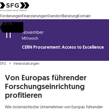
Steirische Wirtschaftsförderungsgesellschaft mbH SFG Logo
Förderungen
Finanzierungen
Standort
Beratung
Kontakt
PORTAL
11
November
Mittwoch
CERN Procurement: Access to Excellence
SFG
Veranstaltungen
Von Europas führender
Forschungseinrichtung
profitieren
Wie österreichische Unternehmen von Europas führender